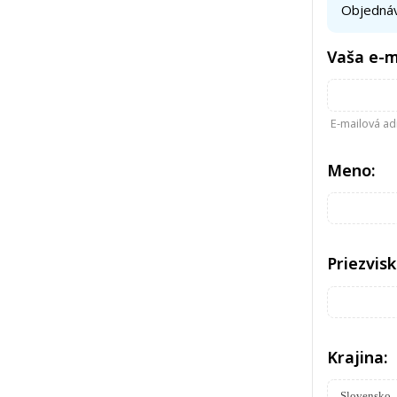
Objednáv
Vaša e-m
E-mailová ad
Meno:
Priezvisk
Krajina: