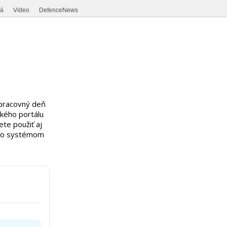
ná
Video
DefenceNews
 pracovný deň
ského portálu
te použiť aj
 so systémom