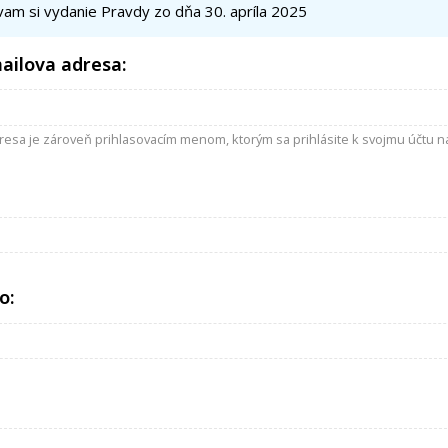
am si vydanie Pravdy zo dňa 30. apríla 2025
ailova adresa:
resa je zároveň prihlasovacím menom, ktorým sa prihlásite k svojmu účtu na
o: