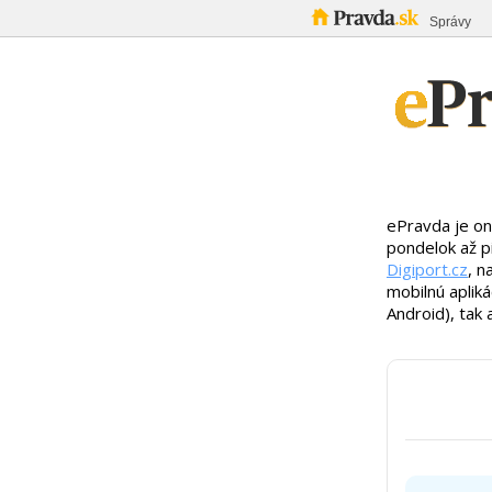
Správy
ePravda je on
pondelok až p
Digiport.cz
, n
mobilnú aplik
Android), tak 