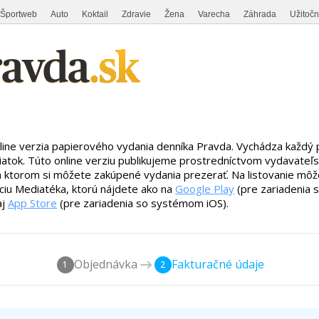
Športweb
Auto
Koktail
Zdravie
Žena
Varecha
Záhrada
Užitoč
line verzia papierového vydania denníka Pravda. Vychádza každý
iatok. Túto online verziu publikujeme prostredníctvom vydavateľ
a ktorom si môžete zakúpené vydania prezerať. Na listovanie môže
áciu Mediatéka, ktorú nájdete ako na
Google Play
(pre zariadenia
aj
App Store
(pre zariadenia so systémom iOS).
Objednávka
Fakturačné údaje
1
2