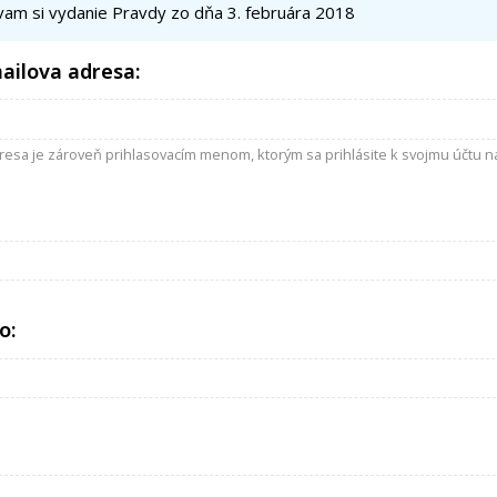
am si vydanie Pravdy zo dňa 3. februára 2018
ailova adresa:
resa je zároveň prihlasovacím menom, ktorým sa prihlásite k svojmu účtu na
o: