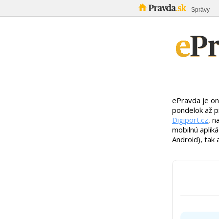
Správy
ePravda je on
pondelok až p
Digiport.cz
, n
mobilnú aplik
Android), tak 