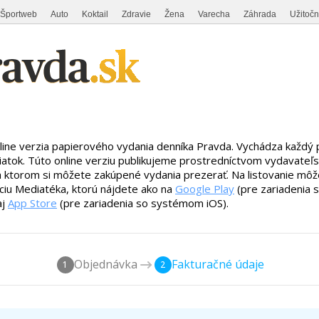
Športweb
Auto
Koktail
Zdravie
Žena
Varecha
Záhrada
Užitoč
line verzia papierového vydania denníka Pravda. Vychádza každý
iatok. Túto online verziu publikujeme prostredníctvom vydavateľ
a ktorom si môžete zakúpené vydania prezerať. Na listovanie môže
áciu Mediatéka, ktorú nájdete ako na
Google Play
(pre zariadenia
aj
App Store
(pre zariadenia so systémom iOS).
Objednávka
Fakturačné údaje
1
2