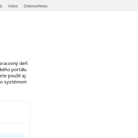
ná
Video
DefenceNews
 pracovný deň
ského portálu
te použiť aj
 so systémom