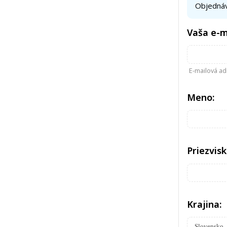
Objednáv
Vaša e-m
E-mailová ad
Meno:
Priezvisk
Krajina: