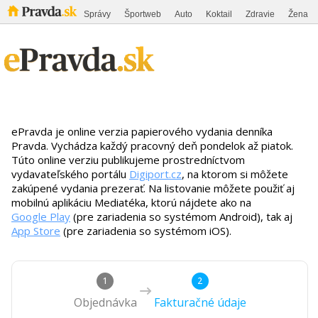
Správy
Športweb
Auto
Koktail
Zdravie
Žena
ePravda je online verzia papierového vydania denníka
Pravda. Vychádza každý pracovný deň pondelok až piatok.
Túto online verziu publikujeme prostredníctvom
vydavateľského portálu
Digiport.cz
, na ktorom si môžete
zakúpené vydania prezerať. Na listovanie môžete použiť aj
mobilnú aplikáciu Mediatéka, ktorú nájdete ako na
Google Play
(pre zariadenia so systémom Android), tak aj
App Store
(pre zariadenia so systémom iOS).
1
2
Objednávka
Fakturačné údaje