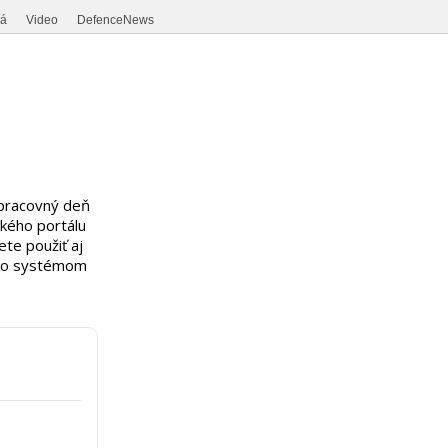
ná
Video
DefenceNews
 pracovný deň
ského portálu
te použiť aj
 so systémom