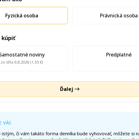
Fyzická osoba
Právnická osoba
 kúpiť
Samostatné noviny
Predplatné
zo dňa 6.8.2026 (1.55 €)
Ďalej
E VÁS
te istým, či vám takáto forma denníka bude vyhovovať, môžete si n