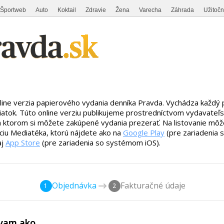
Športweb
Auto
Koktail
Zdravie
Žena
Varecha
Záhrada
Užitoč
line verzia papierového vydania denníka Pravda. Vychádza každý
iatok. Túto online verziu publikujeme prostredníctvom vydavateľ
a ktorom si môžete zakúpené vydania prezerať. Na listovanie môže
áciu Mediatéka, ktorú nájdete ako na
Google Play
(pre zariadenia
aj
App Store
(pre zariadenia so systémom iOS).
Objednávka
Fakturačné údaje
1
2
vam ako