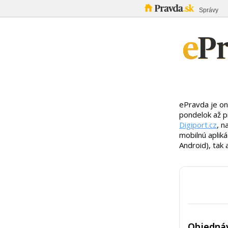
Správy
ePravda je on
pondelok až p
Digiport.cz
, n
mobilnú aplik
Android), tak 
Objedná